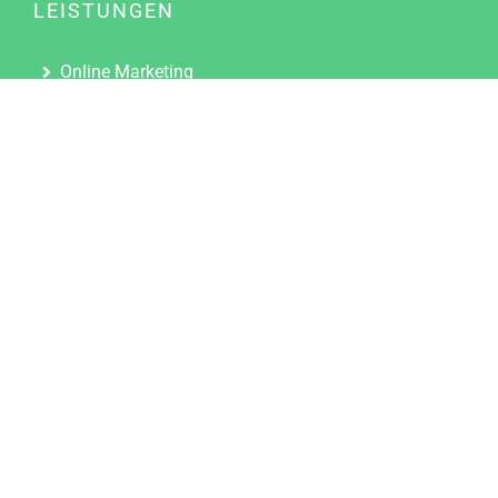
LEISTUNGEN
Online Marketing
Content Marketing
Content Marketing Abos
Content Marketing für Ärzte
Suchmaschinenoptimierung
Social Media Marketing
Influencer Marketing
Partnerprogramm
TOOLS