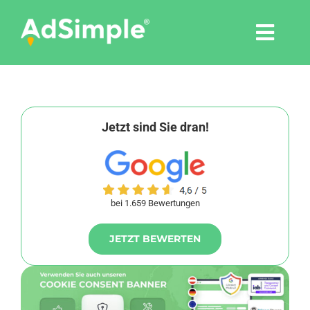
Skip
to
Togg
content
Navi
Leistungen
Tools
Jetzt sind Sie dran!
Pressemitteilungen
bei 1.659 Bewertungen
Shop
JETZT BEWERTEN
Agentur
Blog