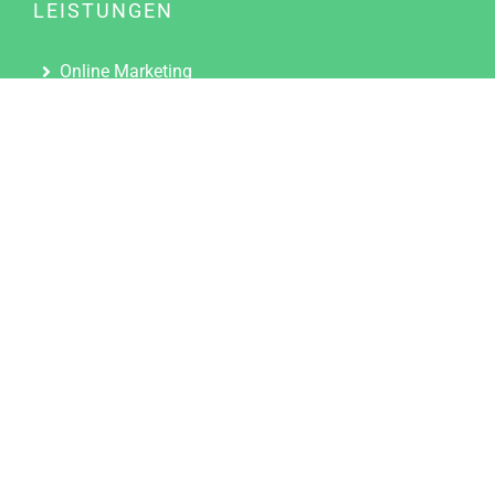
LEISTUNGEN
Online Marketing
Content Marketing
Content Marketing Abos
Content Marketing für Ärzte
Suchmaschinenoptimierung
Social Media Marketing
Influencer Marketing
Partnerprogramm
TOOLS