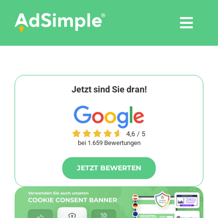
Skip
to
Togg
content
Navi
Leistungen
Tools
Jetzt sind Sie dran!
Pressemitteilungen
bei 1.659 Bewertungen
Shop
JETZT BEWERTEN
Agentur
Blog