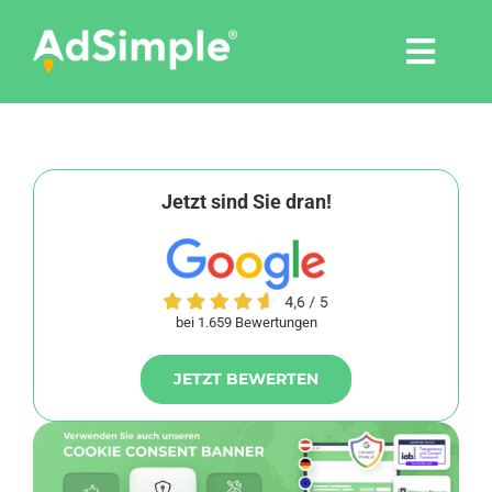
Skip
to
Togg
content
Navi
Leistungen
Tools
Jetzt sind Sie dran!
Pressemitteilungen
bei 1.659 Bewertungen
Shop
JETZT BEWERTEN
Agentur
Blog