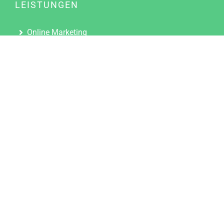
LEISTUNGEN
Online Marketing
Content Marketing
Content Marketing Abos
Content Marketing für Ärzte
Suchmaschinenoptimierung
Social Media Marketing
Influencer Marketing
Partnerprogramm
TOOLS