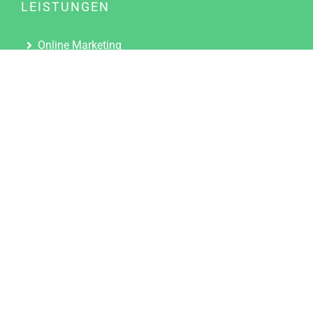
LEISTUNGEN
Online Marketing
Content Marketing
Content Marketing Abos
Content Marketing für Ärzte
Suchmaschinenoptimierung
Social Media Marketing
Influencer Marketing
Partnerprogramm
TOOLS