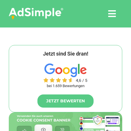
Skip
to
Togg
content
Navi
Leistungen
Tools
Jetzt sind Sie dran!
Pressemitteilungen
bei 1.659 Bewertungen
Shop
JETZT BEWERTEN
Agentur
Blog