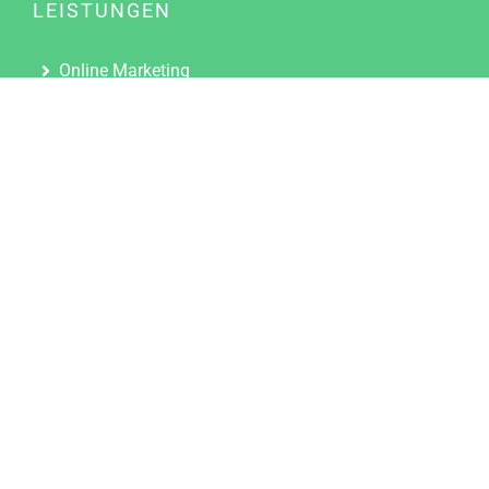
LEISTUNGEN
Online Marketing
Content Marketing
Content Marketing Abos
Content Marketing für Ärzte
Suchmaschinenoptimierung
Social Media Marketing
Influencer Marketing
Partnerprogramm
TOOLS