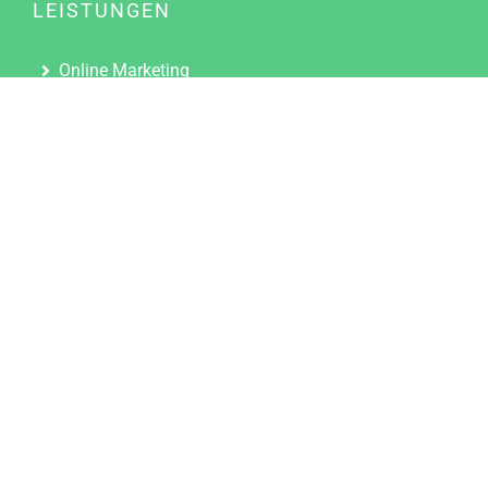
LEISTUNGEN
Online Marketing
Content Marketing
Content Marketing Abos
Content Marketing für Ärzte
Suchmaschinenoptimierung
Social Media Marketing
Influencer Marketing
Partnerprogramm
TOOLS