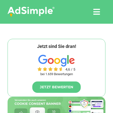
Skip
to
Togg
content
Navi
Leistungen
Tools
Jetzt sind Sie dran!
Pressemitteilungen
bei 1.659 Bewertungen
Shop
JETZT BEWERTEN
Agentur
Blog