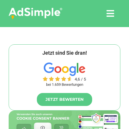
Skip
to
Togg
content
Navi
Leistungen
Tools
Jetzt sind Sie dran!
Pressemitteilungen
bei 1.659 Bewertungen
Shop
JETZT BEWERTEN
Agentur
Blog