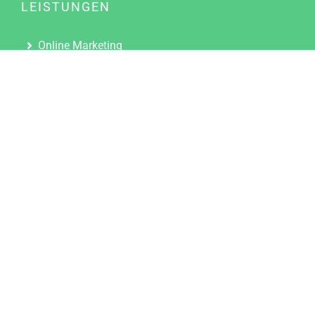
LEISTUNGEN
Online Marketing
Content Marketing
Content Marketing Abos
Content Marketing für Ärzte
Suchmaschinenoptimierung
Social Media Marketing
Influencer Marketing
Partnerprogramm
TOOLS