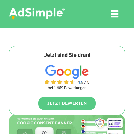
Skip
to
Togg
content
Navi
Leistungen
Tools
Jetzt sind Sie dran!
Pressemitteilungen
bei 1.659 Bewertungen
Shop
JETZT BEWERTEN
Agentur
Blog