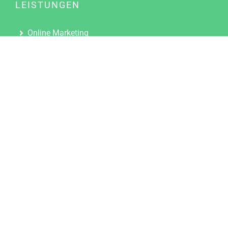
LEISTUNGEN
Online Marketing
Content Marketing
Content Marketing Abos
Content Marketing für Ärzte
Suchmaschinenoptimierung
Social Media Marketing
Influencer Marketing
Partnerprogramm
TOOLS