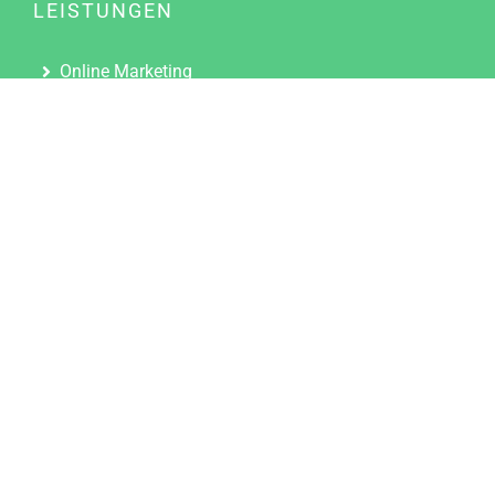
LEISTUNGEN
Online Marketing
Content Marketing
Content Marketing Abos
Content Marketing für Ärzte
Suchmaschinenoptimierung
Social Media Marketing
Influencer Marketing
Partnerprogramm
TOOLS