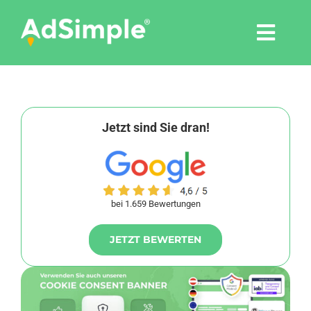
Skip
to
Togg
content
Navi
Leistungen
Tools
Jetzt sind Sie dran!
Pressemitteilungen
bei 1.659 Bewertungen
Shop
JETZT BEWERTEN
Agentur
Blog