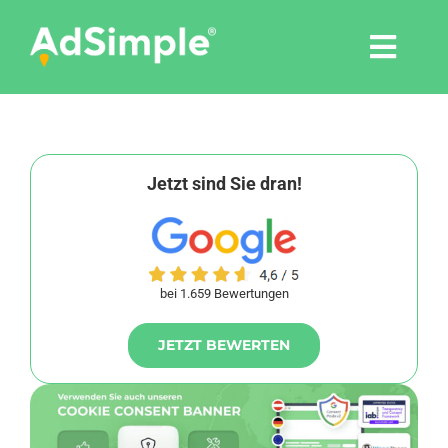
Skip
to
Togg
content
Navi
Leistungen
Tools
Jetzt sind Sie dran!
Pressemitteilungen
bei 1.659 Bewertungen
Shop
JETZT BEWERTEN
Agentur
Blog