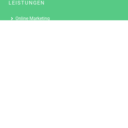
LEISTUNGEN
Online Marketing
Content Marketing
Content Marketing Abos
Content Marketing für Ärzte
Suchmaschinenoptimierung
Social Media Marketing
Influencer Marketing
Partnerprogramm
TOOLS