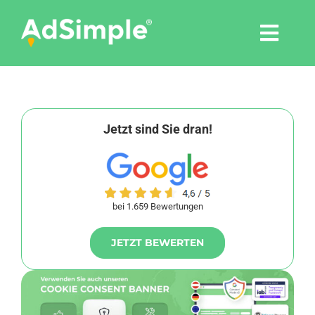
Skip
to
Togg
content
Navi
Leistungen
Tools
Jetzt sind Sie dran!
Pressemitteilungen
bei 1.659 Bewertungen
Shop
JETZT BEWERTEN
Agentur
Blog