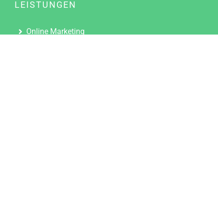
LEISTUNGEN
Online Marketing
Content Marketing
Content Marketing Abos
Content Marketing für Ärzte
Suchmaschinenoptimierung
Social Media Marketing
Influencer Marketing
Partnerprogramm
TOOLS