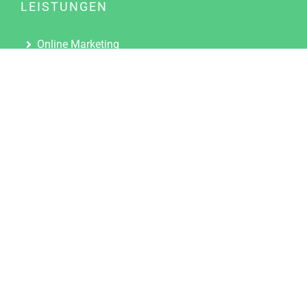
LEISTUNGEN
Online Marketing
Content Marketing
Content Marketing Abos
Content Marketing für Ärzte
Suchmaschinenoptimierung
Social Media Marketing
Influencer Marketing
Partnerprogramm
TOOLS