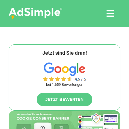
Skip
to
Togg
content
Navi
Leistungen
Tools
Jetzt sind Sie dran!
Pressemitteilungen
bei 1.659 Bewertungen
Shop
JETZT BEWERTEN
Agentur
Blog