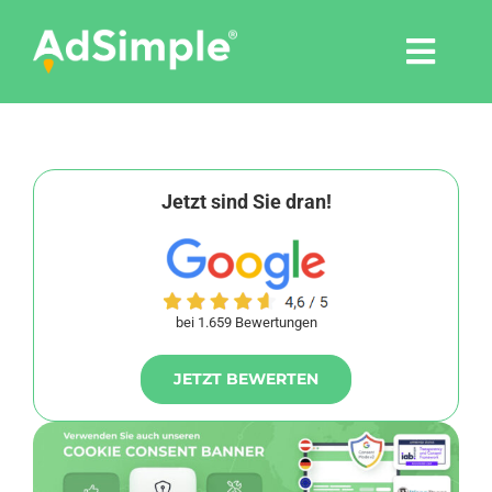
Skip
to
Togg
content
Navi
Leistungen
Tools
Jetzt sind Sie dran!
Pressemitteilungen
bei 1.659 Bewertungen
Shop
JETZT BEWERTEN
Agentur
Blog