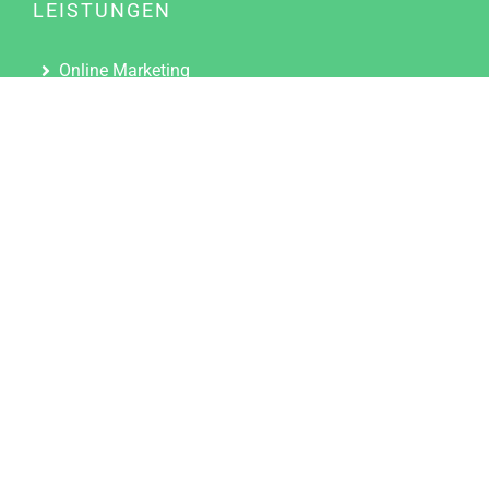
LEISTUNGEN
Online Marketing
Content Marketing
Content Marketing Abos
Content Marketing für Ärzte
Suchmaschinenoptimierung
Social Media Marketing
Influencer Marketing
Partnerprogramm
TOOLS