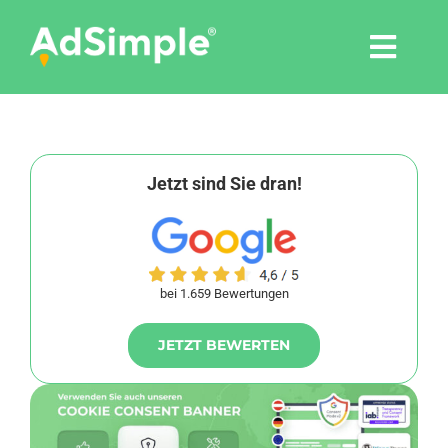
Skip
to
Togg
content
Navi
Leistungen
Tools
Jetzt sind Sie dran!
Pressemitteilungen
bei 1.659 Bewertungen
Shop
JETZT BEWERTEN
Agentur
Blog