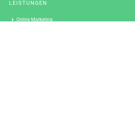
LEISTUNGEN
Online Marketing
Content Marketing
Content Marketing Abos
Content Marketing für Ärzte
Suchmaschinenoptimierung
Social Media Marketing
Influencer Marketing
Partnerprogramm
TOOLS