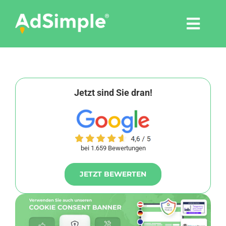
Skip
to
Togg
content
Navi
Leistungen
Tools
Jetzt sind Sie dran!
Pressemitteilungen
bei 1.659 Bewertungen
Shop
JETZT BEWERTEN
Agentur
Blog