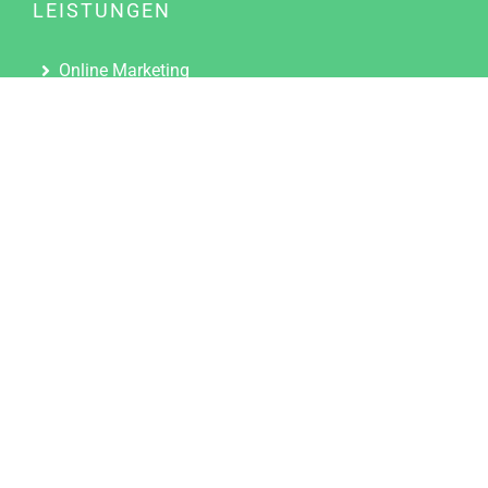
LEISTUNGEN
Online Marketing
Content Marketing
Content Marketing Abos
Content Marketing für Ärzte
Suchmaschinenoptimierung
Social Media Marketing
Influencer Marketing
Partnerprogramm
TOOLS