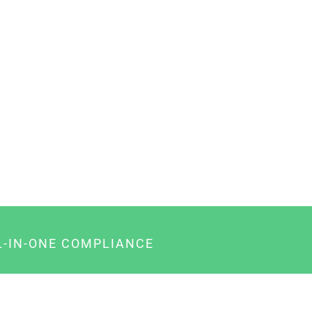
L-IN-ONE COMPLIANCE
gency-Paket für Agenturen