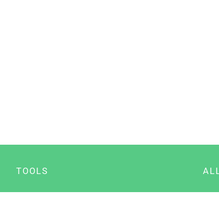
TOOLS
AL
Datenschutz Generator
A