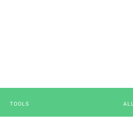
TOOLS
AL
Datenschutz Generator
A