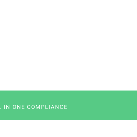
L-IN-ONE COMPLIANCE
gency-Paket für Agenturen