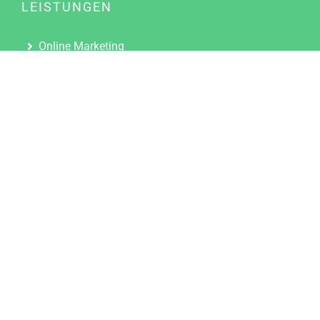
LEISTUNGEN
Online Marketing
Content Marketing
Content Marketing Abos
Content Marketing für Ärzte
Suchmaschinenoptimierung
Social Media Marketing
Influencer Marketing
Partnerprogramm
TOOLS