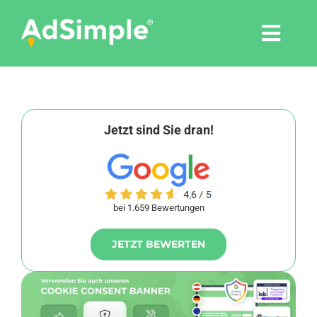
Skip
to
Togg
content
Navi
Leistungen
Tools
Jetzt sind Sie dran!
Pressemitteilungen
bei 1.659 Bewertungen
Shop
JETZT BEWERTEN
Agentur
Blog