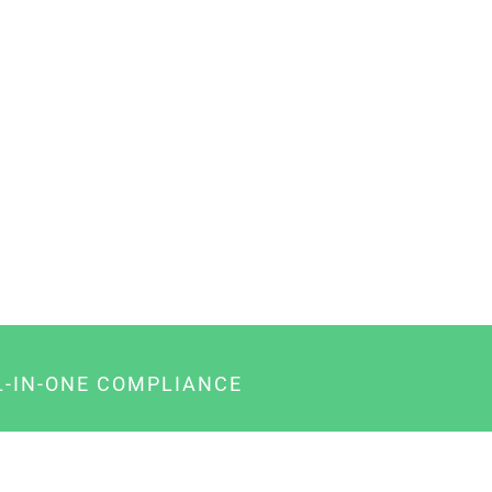
L-IN-ONE COMPLIANCE
gency-Paket für Agenturen