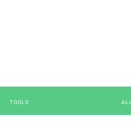
TOOLS
AL
Datenschutz Generator
A