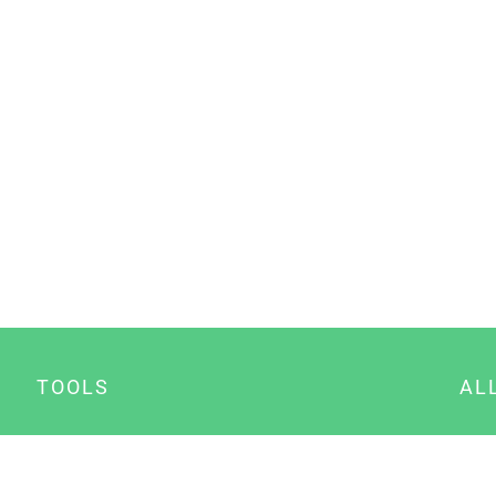
TOOLS
AL
Datenschutz Generator
A