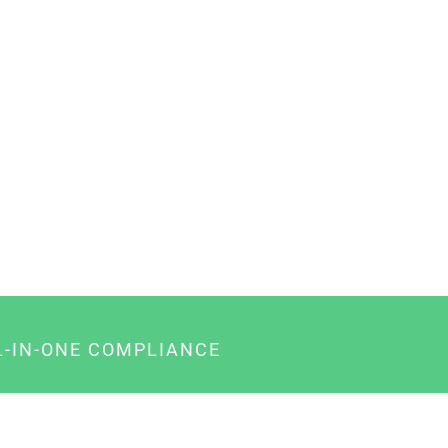
L-IN-ONE COMPLIANCE
gency-Paket für Agenturen