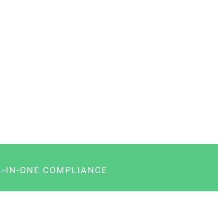
L-IN-ONE COMPLIANCE
gency-Paket für Agenturen