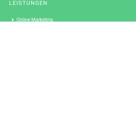
LEISTUNGEN
Online Marketing
Content Marketing
Content Marketing Abos
Content Marketing für Ärzte
Suchmaschinenoptimierung
Social Media Marketing
Influencer Marketing
Partnerprogramm
TOOLS