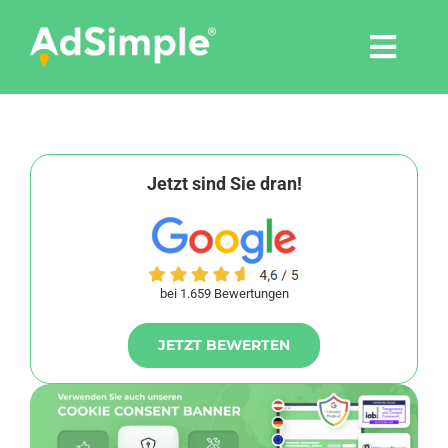
Skip
to
Togg
content
Navi
Leistungen
Tools
Jetzt sind Sie dran!
Pressemitteilungen
bei 1.659 Bewertungen
Shop
JETZT BEWERTEN
Agentur
Blog