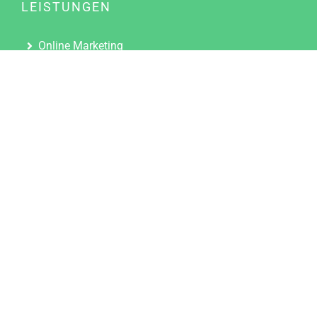
LEISTUNGEN
Online Marketing
Content Marketing
Content Marketing Abos
Content Marketing für Ärzte
Suchmaschinenoptimierung
Social Media Marketing
Influencer Marketing
Partnerprogramm
TOOLS