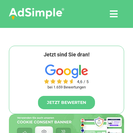
Skip
to
Togg
content
Navi
Leistungen
Tools
Jetzt sind Sie dran!
Pressemitteilungen
bei 1.659 Bewertungen
Shop
JETZT BEWERTEN
Agentur
Blog