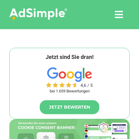
Skip
to
Togg
content
Navi
Leistungen
Tools
Jetzt sind Sie dran!
Pressemitteilungen
bei 1.659 Bewertungen
Shop
JETZT BEWERTEN
Agentur
Blog