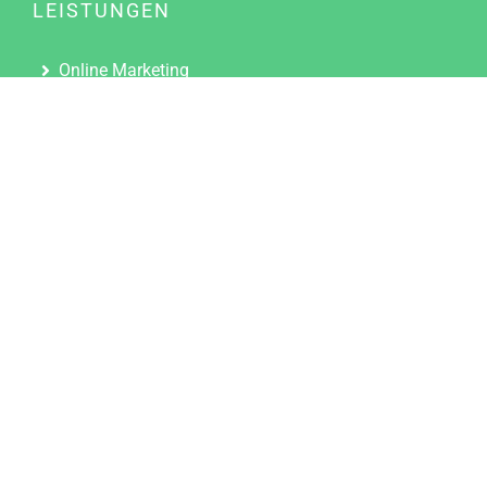
LEISTUNGEN
Online Marketing
Content Marketing
Content Marketing Abos
Content Marketing für Ärzte
Suchmaschinenoptimierung
Social Media Marketing
Influencer Marketing
Partnerprogramm
TOOLS