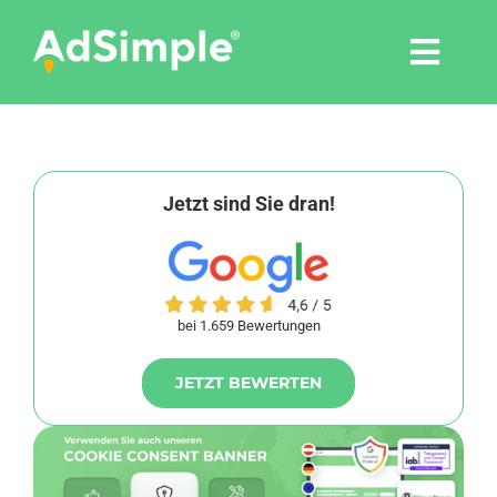
Skip
to
Togg
content
Navi
Leistungen
Tools
Jetzt sind Sie dran!
Pressemitteilungen
bei 1.659 Bewertungen
Shop
JETZT BEWERTEN
Agentur
Blog