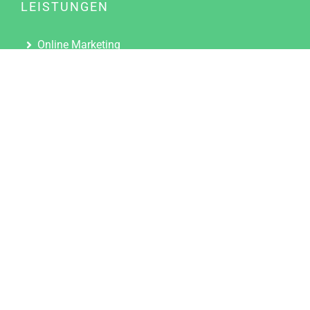
LEISTUNGEN
Online Marketing
Content Marketing
Content Marketing Abos
Content Marketing für Ärzte
Suchmaschinenoptimierung
Social Media Marketing
Influencer Marketing
Partnerprogramm
TOOLS