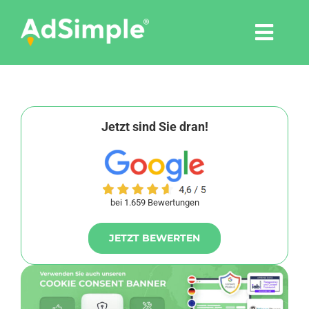
Skip
to
Togg
content
Navi
Leistungen
Tools
Jetzt sind Sie dran!
Pressemitteilungen
bei 1.659 Bewertungen
Shop
JETZT BEWERTEN
Agentur
Blog