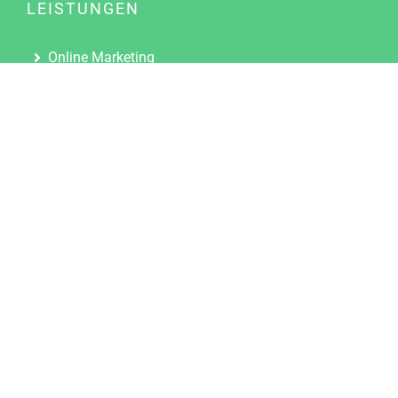
LEISTUNGEN
Online Marketing
Content Marketing
Content Marketing Abos
Content Marketing für Ärzte
Suchmaschinenoptimierung
Social Media Marketing
Influencer Marketing
Partnerprogramm
TOOLS