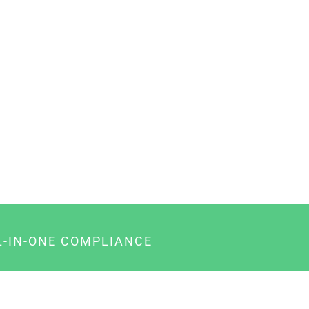
L-IN-ONE COMPLIANCE
gency-Paket für Agenturen