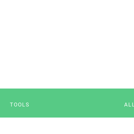
TOOLS
AL
Datenschutz Generator
A