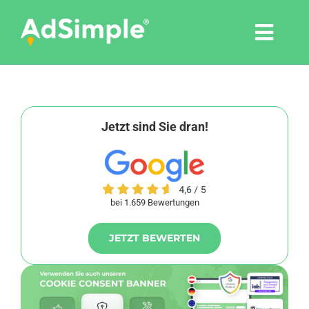
Skip
to
Togg
content
Navi
Leistungen
Tools
Jetzt sind Sie dran!
Pressemitteilungen
bei 1.659 Bewertungen
Shop
JETZT BEWERTEN
Agentur
Blog