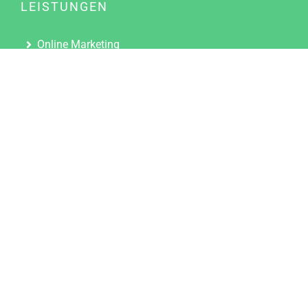
LEISTUNGEN
Online Marketing
Content Marketing
Content Marketing Abos
Content Marketing für Ärzte
Suchmaschinenoptimierung
Social Media Marketing
Influencer Marketing
Partnerprogramm
TOOLS