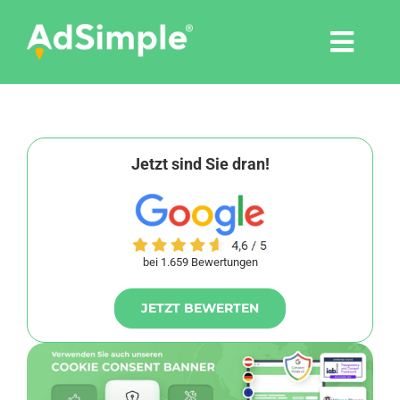
Skip
to
Togg
content
Navi
Leistungen
Tools
Jetzt sind Sie dran!
Pressemitteilungen
bei 1.659 Bewertungen
Shop
JETZT BEWERTEN
Agentur
Blog