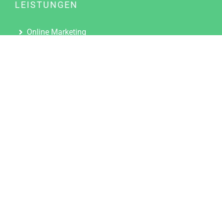
LEISTUNGEN
Online Marketing
Content Marketing
Content Marketing Abos
Content Marketing für Ärzte
Suchmaschinenoptimierung
Social Media Marketing
Influencer Marketing
Partnerprogramm
TOOLS