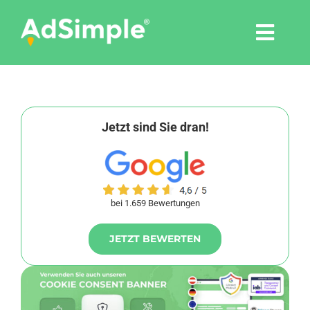
Skip
to
Togg
content
Navi
Leistungen
Tools
Jetzt sind Sie dran!
Pressemitteilungen
bei 1.659 Bewertungen
Shop
JETZT BEWERTEN
Agentur
Blog