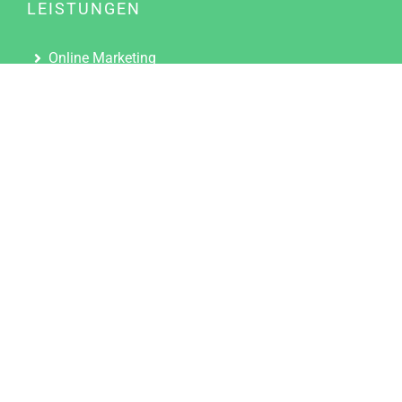
LEISTUNGEN
Online Marketing
Content Marketing
Content Marketing Abos
Content Marketing für Ärzte
Suchmaschinenoptimierung
Social Media Marketing
Influencer Marketing
Partnerprogramm
TOOLS