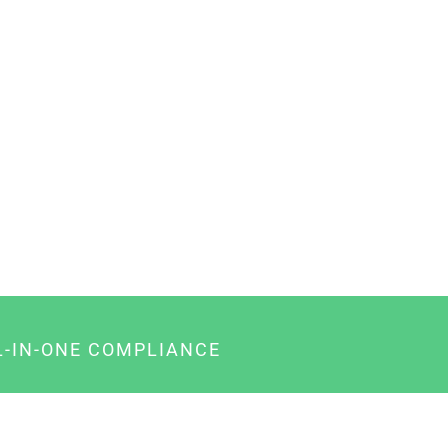
L-IN-ONE COMPLIANCE
gency-Paket für Agenturen