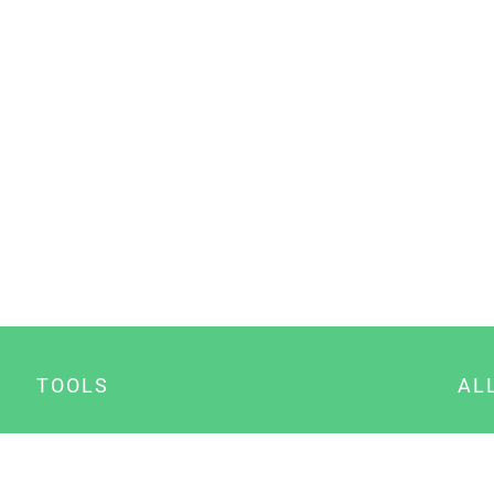
TOOLS
AL
Datenschutz Generator
A