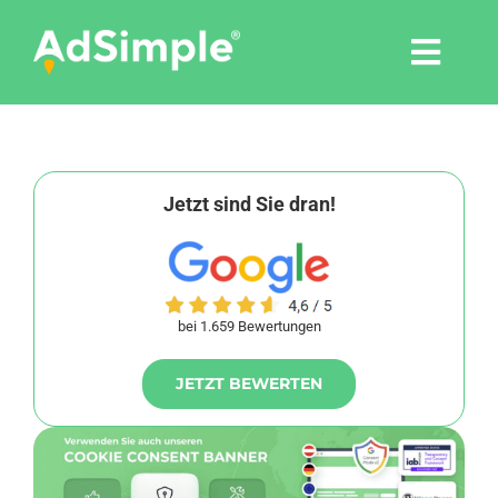
Skip
to
Togg
content
Navi
Leistungen
Tools
Jetzt sind Sie dran!
Pressemitteilungen
bei 1.659 Bewertungen
Shop
JETZT BEWERTEN
Agentur
Blog