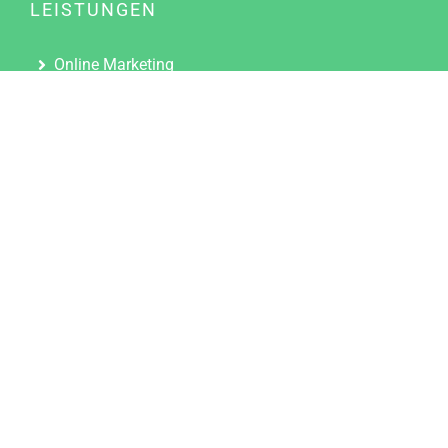
LEISTUNGEN
Online Marketing
Content Marketing
Content Marketing Abos
Content Marketing für Ärzte
Suchmaschinenoptimierung
Social Media Marketing
Influencer Marketing
Partnerprogramm
TOOLS