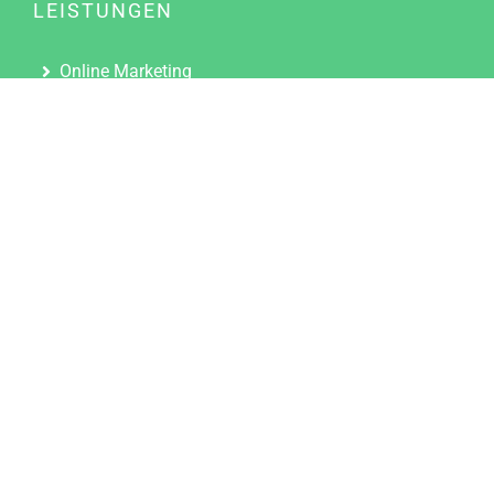
LEISTUNGEN
Online Marketing
Content Marketing
Content Marketing Abos
Content Marketing für Ärzte
Suchmaschinenoptimierung
Social Media Marketing
Influencer Marketing
Partnerprogramm
TOOLS