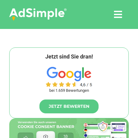
Skip
to
Togg
content
Navi
Leistungen
Tools
Jetzt sind Sie dran!
Pressemitteilungen
bei 1.659 Bewertungen
Shop
JETZT BEWERTEN
Agentur
Blog