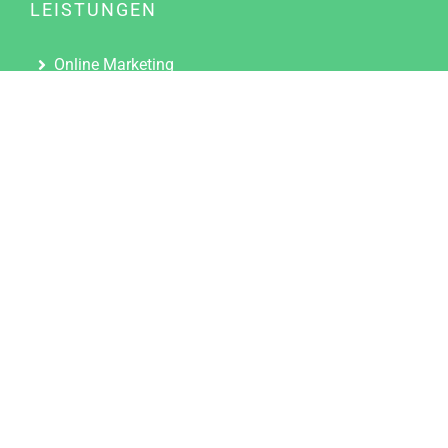
LEISTUNGEN
Online Marketing
Content Marketing
Content Marketing Abos
Content Marketing für Ärzte
Suchmaschinenoptimierung
Social Media Marketing
Influencer Marketing
Partnerprogramm
TOOLS