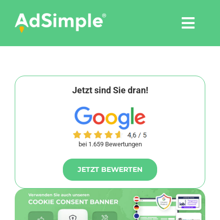
Skip
to
Togg
content
Navi
Leistungen
Tools
Jetzt sind Sie dran!
Pressemitteilungen
bei 1.659 Bewertungen
Shop
JETZT BEWERTEN
Agentur
Blog