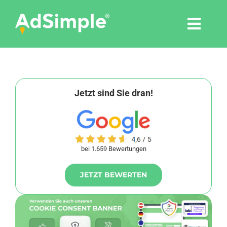
Skip
to
Togg
content
Navi
Leistungen
Tools
Jetzt sind Sie dran!
Pressemitteilungen
bei 1.659 Bewertungen
Shop
JETZT BEWERTEN
Agentur
Blog