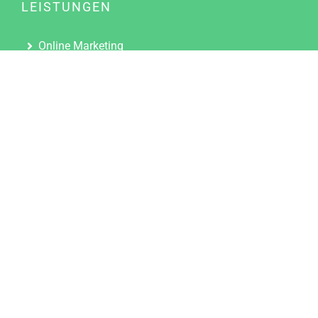
LEISTUNGEN
Online Marketing
Content Marketing
Content Marketing Abos
Content Marketing für Ärzte
Suchmaschinenoptimierung
Social Media Marketing
Influencer Marketing
Partnerprogramm
TOOLS