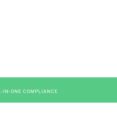
L-IN-ONE COMPLIANCE
gency-Paket für Agenturen