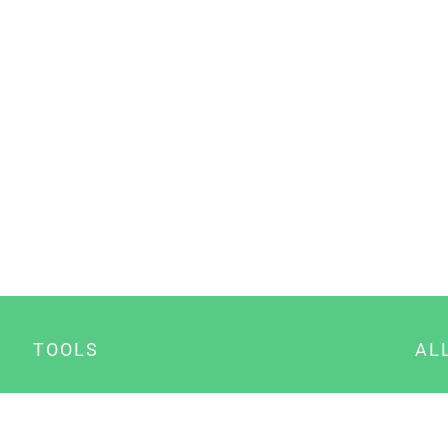
TOOLS
AL
Datenschutz Generator
A