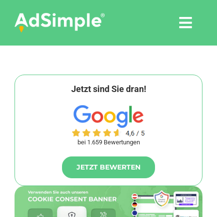
Skip
to
Togg
content
Navi
Leistungen
Tools
Jetzt sind Sie dran!
Pressemitteilungen
bei 1.659 Bewertungen
Shop
JETZT BEWERTEN
Agentur
Blog