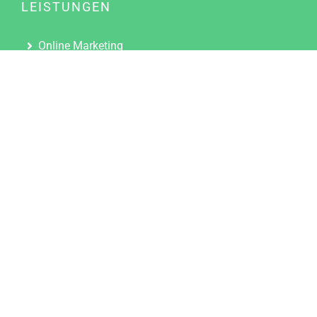
LEISTUNGEN
Online Marketing
Content Marketing
Content Marketing Abos
Content Marketing für Ärzte
Suchmaschinenoptimierung
Social Media Marketing
Influencer Marketing
Partnerprogramm
TOOLS