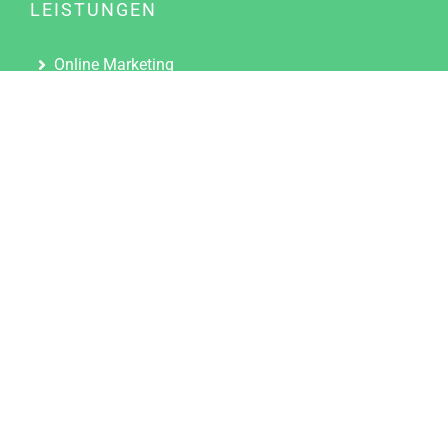
LEISTUNGEN
Online Marketing
Content Marketing
Content Marketing Abos
Content Marketing für Ärzte
Suchmaschinenoptimierung
Social Media Marketing
Influencer Marketing
Partnerprogramm
TOOLS