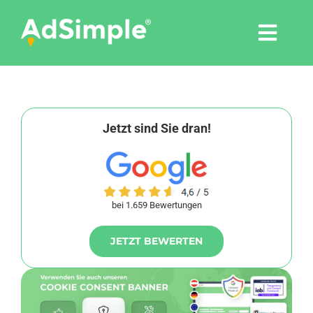
Skip
to
Togg
content
Navi
Leistungen
Tools
Jetzt sind Sie dran!
Pressemitteilungen
bei 1.659 Bewertungen
Shop
JETZT BEWERTEN
Agentur
Blog