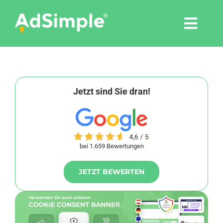
Skip
to
Togg
content
Navi
Leistungen
Tools
Jetzt sind Sie dran!
Pressemitteilungen
bei 1.659 Bewertungen
Shop
JETZT BEWERTEN
Agentur
Blog