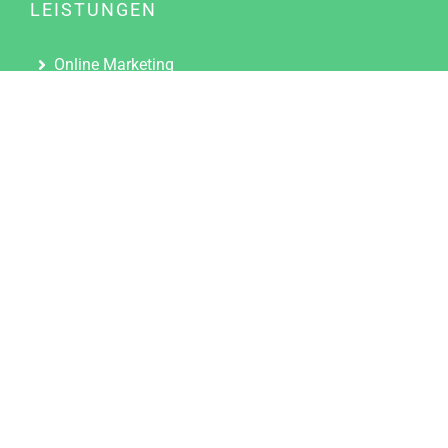
LEISTUNGEN
Online Marketing
Content Marketing
Content Marketing Abos
Content Marketing für Ärzte
Suchmaschinenoptimierung
Social Media Marketing
Influencer Marketing
Partnerprogramm
TOOLS