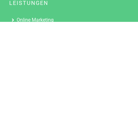
LEISTUNGEN
Online Marketing
Content Marketing
Content Marketing Abos
Content Marketing für Ärzte
Suchmaschinenoptimierung
Social Media Marketing
Influencer Marketing
Partnerprogramm
TOOLS