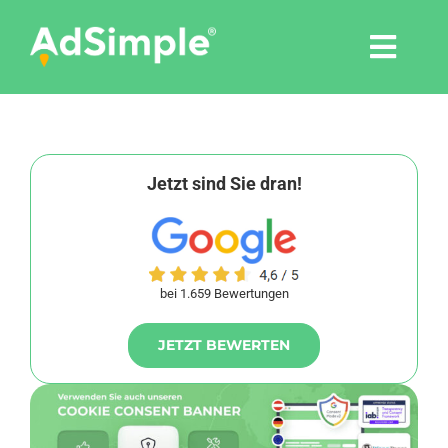
Skip
to
Togg
content
Navi
Leistungen
Tools
Jetzt sind Sie dran!
Pressemitteilungen
bei 1.659 Bewertungen
Shop
JETZT BEWERTEN
Agentur
Blog