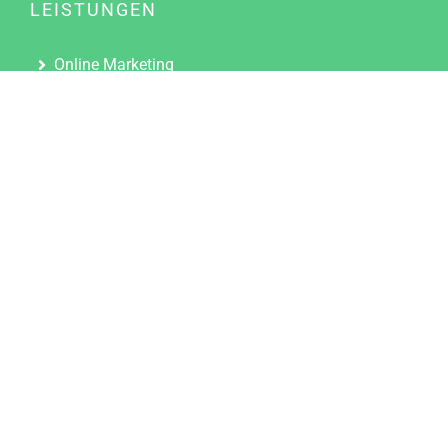
LEISTUNGEN
Online Marketing
Content Marketing
Content Marketing Abos
Content Marketing für Ärzte
Suchmaschinenoptimierung
Social Media Marketing
Influencer Marketing
Partnerprogramm
TOOLS