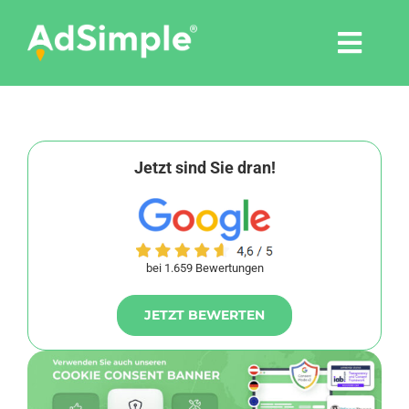
Skip
to
Togg
content
Navi
Leistungen
Tools
Jetzt sind Sie dran!
Pressemitteilungen
bei 1.659 Bewertungen
Shop
JETZT BEWERTEN
Agentur
Blog