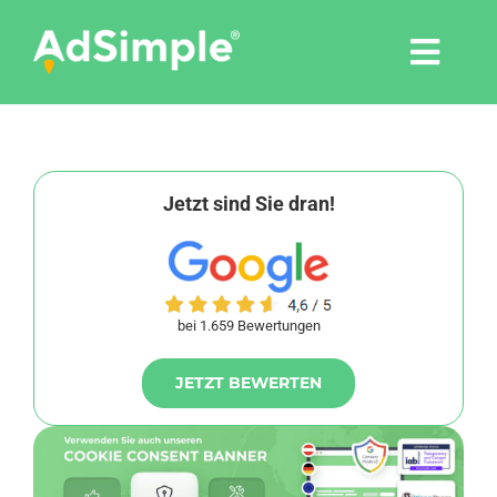
Skip
to
Togg
content
Navi
Leistungen
Tools
Jetzt sind Sie dran!
Pressemitteilungen
bei 1.659 Bewertungen
Shop
JETZT BEWERTEN
Agentur
Blog