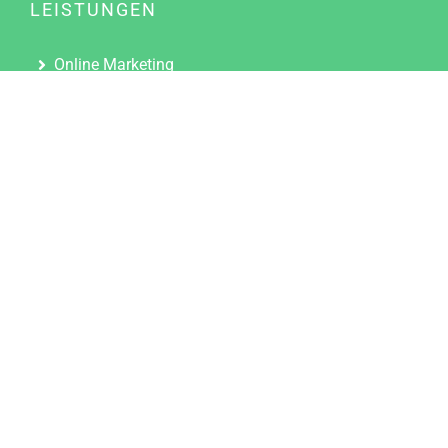
LEISTUNGEN
Online Marketing
Content Marketing
Content Marketing Abos
Content Marketing für Ärzte
Suchmaschinenoptimierung
Social Media Marketing
Influencer Marketing
Partnerprogramm
TOOLS