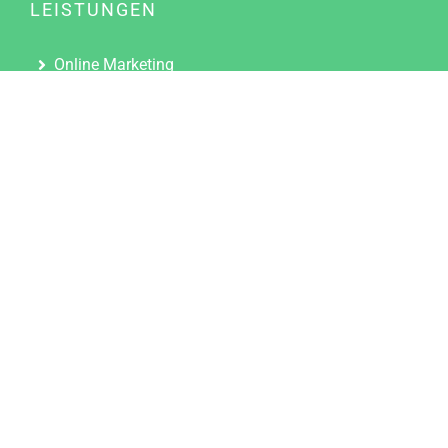
LEISTUNGEN
Online Marketing
Content Marketing
Content Marketing Abos
Content Marketing für Ärzte
Suchmaschinenoptimierung
Social Media Marketing
Influencer Marketing
Partnerprogramm
TOOLS