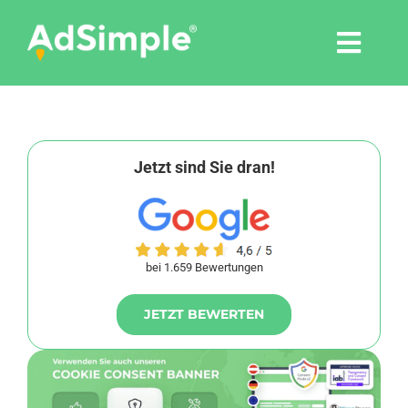
Skip
to
Togg
content
Navi
Leistungen
Tools
Jetzt sind Sie dran!
Pressemitteilungen
bei 1.659 Bewertungen
Shop
JETZT BEWERTEN
Agentur
Blog