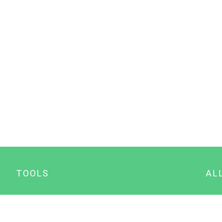
TOOLS
AL
Datenschutz Generator
A