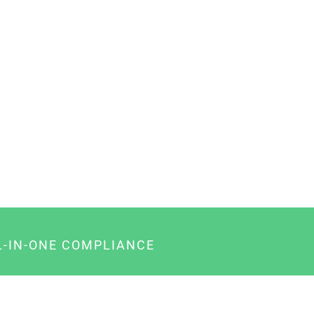
L-IN-ONE COMPLIANCE
gency-Paket für Agenturen