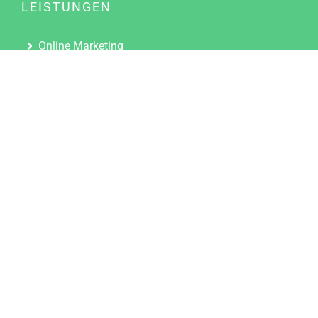
LEISTUNGEN
Online Marketing
Content Marketing
Content Marketing Abos
Content Marketing für Ärzte
Suchmaschinenoptimierung
Social Media Marketing
Influencer Marketing
Partnerprogramm
TOOLS