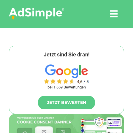
Skip
to
Togg
content
Navi
Leistungen
Tools
Jetzt sind Sie dran!
Pressemitteilungen
bei 1.659 Bewertungen
Shop
JETZT BEWERTEN
Agentur
Blog