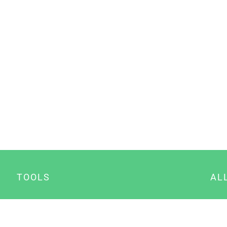
TOOLS
AL
Datenschutz Generator
A