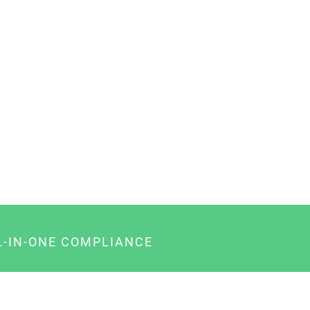
L-IN-ONE COMPLIANCE
gency-Paket für Agenturen