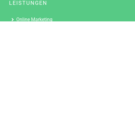
LEISTUNGEN
Online Marketing
Content Marketing
Content Marketing Abos
Content Marketing für Ärzte
Suchmaschinenoptimierung
Social Media Marketing
Influencer Marketing
Partnerprogramm
TOOLS