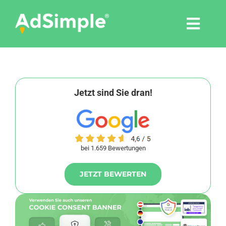
Skip
to
Togg
content
Navi
Leistungen
Tools
Jetzt sind Sie dran!
Pressemitteilungen
bei 1.659 Bewertungen
Shop
JETZT BEWERTEN
Agentur
Blog