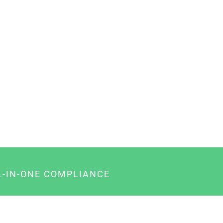
L-IN-ONE COMPLIANCE
gency-Paket für Agenturen