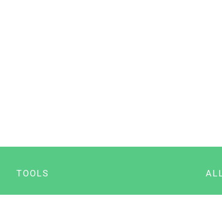
TOOLS
AL
Datenschutz Generator
A