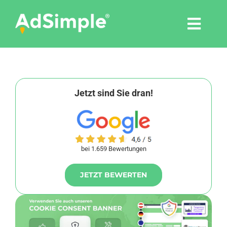
Skip
to
Togg
content
Navi
Leistungen
Tools
Jetzt sind Sie dran!
Pressemitteilungen
bei 1.659 Bewertungen
Shop
JETZT BEWERTEN
Agentur
Blog