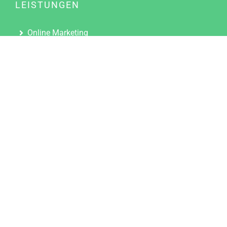
LEISTUNGEN
Online Marketing
Content Marketing
Content Marketing Abos
Content Marketing für Ärzte
Suchmaschinenoptimierung
Social Media Marketing
Influencer Marketing
Partnerprogramm
TOOLS