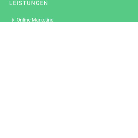
LEISTUNGEN
Online Marketing
Content Marketing
Content Marketing Abos
Content Marketing für Ärzte
Suchmaschinenoptimierung
Social Media Marketing
Influencer Marketing
Partnerprogramm
TOOLS