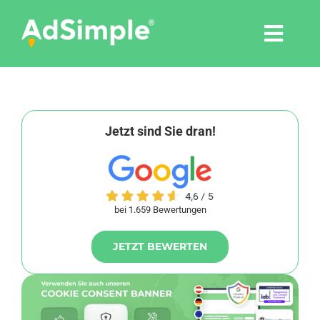
Skip
to
Togg
content
Navi
Leistungen
Tools
Jetzt sind Sie dran!
Pressemitteilungen
bei 1.659 Bewertungen
Shop
JETZT BEWERTEN
Agentur
Blog